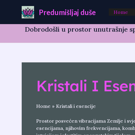
Skip
to
Predumišljaj duše
Home
content
Dobrodošli u prostor unutrašnje sp
Kristali I Ese
Home
Kristali i esencije
Prostor posvećen vibracijama Zemlje i svjet
esencijama, njihovim frekvencijama, kombi