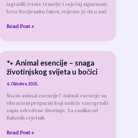
izgradili čvrste temelje i osjećaj sigurnosti
radost
kroz Korijensku čakru, vrijeme je da u naš
Read Post »
🐾 Animal esencije – snaga
🐾
Animal
životinjskog svijeta u bočici
esencije
–
4. Oktobra 2025.
snaga
Šta su animal esencije? Animal esencije su
životinjskog
vibracioni preparati koji sadrže energetski
svijeta
zapis određene životinje. Za razliku od
u
Bahovih cvjetnih
bočici
Read Post »