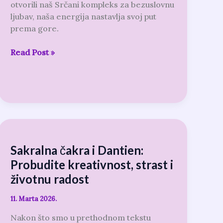
otvorili naš Srčani kompleks za bezuslovnu
ljubav, naša energija nastavlja svoj put
prema gore.
Read Post »
Sakralna
čakra
Sakralna čakra i Dantien:
i
Dantien:
Probudite kreativnost, strast i
Probudite
životnu radost
kreativnost,
strast
11. Marta 2026.
i
Nakon što smo u prethodnom tekstu
životnu