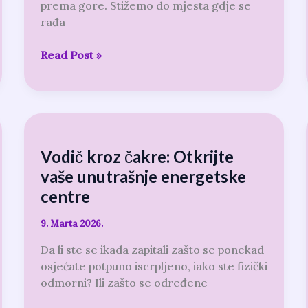
prema gore. Stižemo do mjesta gdje se
granice
rađa
Read Post »
Vodič
kroz
Vodič kroz čakre: Otkrijte
čakre:
Otkrijte
vaše unutrašnje energetske
vaše
centre
unutrašnje
energetske
9. Marta 2026.
centre
Da li ste se ikada zapitali zašto se ponekad
osjećate potpuno iscrpljeno, iako ste fizički
odmorni? Ili zašto se određene