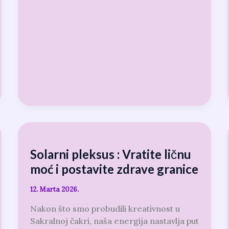
Solarni
pleksus
Solarni pleksus : Vratite ličnu
:
Vratite
moć i postavite zdrave granice
ličnu
moć
12. Marta 2026.
i
Nakon što smo probudili kreativnost u
postavite
Sakralnoj čakri, naša energija nastavlja put
zdrave