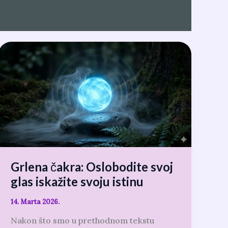
Grlena
čakra:
Oslobodite
svoj
glas
iskažite
svoju
istinu
Grlena čakra: Oslobodite svoj
glas iskažite svoju istinu
14. Marta 2026.
Nakon što smo u prethodnom tekstu