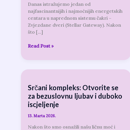
Danas istražujemo jedan od
najfascinantnijih i najmoćnijih energetskih
centara u naprednom sistemu čakri –
Zvjezdane dveri (Stellar Gateway). Nakon
što […]
Read Post »
Srčani
kompleks:
Srčani kompleks: Otvorite se
Otvorite
se
za bezuslovnu ljubav i duboko
za
iscjeljenje
bezuslovnu
ljubav
13. Marta 2026.
i
Nakon što smo osnažili našu ličnu moć i
duboko