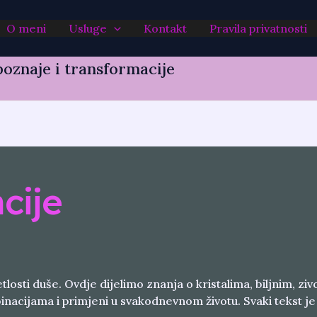
O meni
Usluge
Kontakt
Pravila privatnosti
oznaje i transformacije
ncije
losti duše. Ovdje dijelimo znanja o kristalima, biljnim, ziv
nacijama i primjeni u svakodnevnom životu. Svaki tekst je