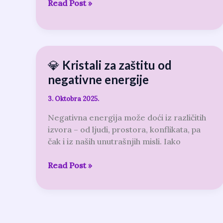
Read Post »
💎 Kristali za zaštitu od
💎
Kristali
negativne energije
za
zaštitu
3. Oktobra 2025.
od
Negativna energija može doći iz različitih
negativne
izvora – od ljudi, prostora, konflikata, pa
energije
čak i iz naših unutrašnjih misli. Iako
Read Post »