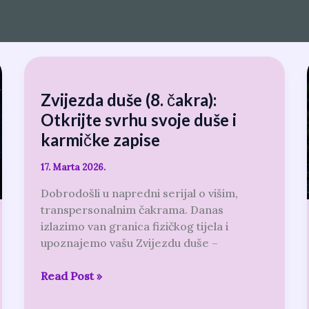
Zvijezda
duše
Zvijezda duše (8. čakra):
(8.
čakra):
Otkrijte svrhu svoje duše i
Otkrijte
karmičke zapise
svrhu
svoje
17. Marta 2026.
duše
Dobrodošli u napredni serijal o višim,
i
transpersonalnim čakrama. Danas
karmičke
izlazimo van granica fizičkog tijela i
zapise
upoznajemo vašu Zvijezdu duše –
Read Post »