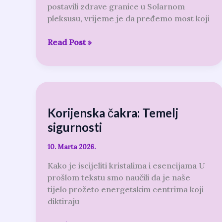
postavili zdrave granice u Solarnom
iscjeljenje
pleksusu, vrijeme je da pređemo most koji
Read Post »
Korijenska
čakra:
Korijenska čakra: Temelj
Temelj
sigurnosti
sigurnosti
10. Marta 2026.
Kako je iscijeliti kristalima i esencijama U
prošlom tekstu smo naučili da je naše
tijelo prožeto energetskim centrima koji
diktiraju