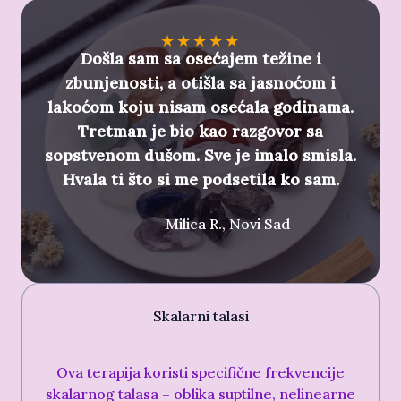
★
★
★
★
★
Došla sam sa osećajem težine i
zbunjenosti, a otišla sa jasnoćom i
lakoćom koju nisam osećala godinama.
Tretman je bio kao razgovor sa
sopstvenom dušom. Sve je imalo smisla.
Hvala ti što si me podsetila ko sam.
Milica R., Novi Sad
Milica R., Novi SadJames Oliver
Skalarni talasi
Ova terapija koristi specifične frekvencije
skalarnog talasa – oblika suptilne, nelinearne