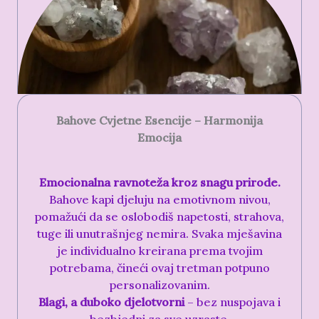
Bahove Cvjetne Esencije – Harmonija
Emocija
Emocionalna ravnoteža kroz snagu prirode.
Bahove kapi djeluju na emotivnom nivou,
pomažući da se oslobodiš napetosti, strahova,
tuge ili unutrašnjeg nemira. Svaka mješavina
je individualno kreirana prema tvojim
potrebama, čineći ovaj tretman potpuno
personalizovanim.
Blagi, a duboko djelotvorni
– bez nuspojava i