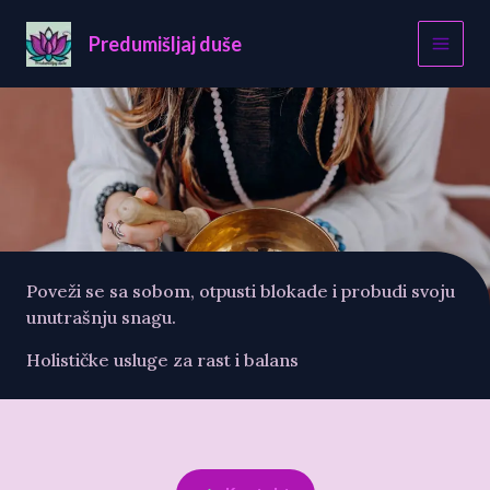
Skip
to
Predumišljaj duše
content
Poveži se sa sobom, otpusti blokade i probudi svoju
unutrašnju snagu.
Holističke usluge za rast i balans