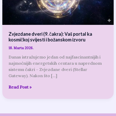
ka
kosmičkoj
svijesti
i
božanskom
Zvjezdane dveri (9. čakra): Vaš portal ka
izvoru
kosmičkoj svijesti i božanskom izvoru
18. Marta 2026.
Danas istražujemo jedan od najfascinantnijih i
najmoćnijih energetskih centara u naprednom
sistemu čakri – Zvjezdane dveri (Stellar
Gateway). Nakon što […]
Read Post »