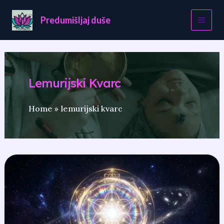
Skip
to
Predumišljaj duše
content
Lemurijski Kvarc
Home
lemurijski kvarc
Zvjezdane
dveri
(9.
čakra):
Vaš
portal