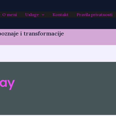
O meni
Usluge
Kontakt
Pravila privatnosti
oznaje i transformacije
way