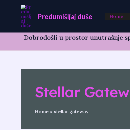
Skip
to
Predumišljaj duše
Home
content
Dobrodošli u prostor unutrašnje sp
Stellar Gate
Home
stellar gateway