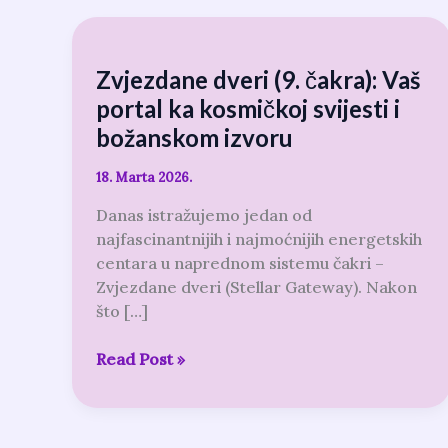
Zvjezdane
dveri
Zvjezdane dveri (9. čakra): Vaš
(9.
čakra):
portal ka kosmičkoj svijesti i
Vaš
božanskom izvoru
portal
ka
18. Marta 2026.
kosmičkoj
Danas istražujemo jedan od
svijesti
najfascinantnijih i najmoćnijih energetskih
i
centara u naprednom sistemu čakri –
božanskom
Zvjezdane dveri (Stellar Gateway). Nakon
izvoru
što […]
Read Post »