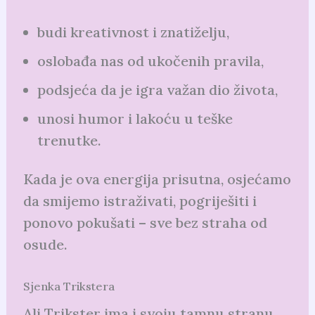
budi kreativnost i znatiželju,
oslobađa nas od ukočenih pravila,
podsjeća da je igra važan dio života,
unosi humor i lakoću u teške
trenutke.
Kada je ova energija prisutna, osjećamo
da smijemo istraživati, pogriješiti i
ponovo pokušati – sve bez straha od
osude.
Sjenka Trikstera
Ali Trikster ima i svoju tamnu stranu.