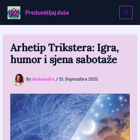
Skip
to
Predumišljaj duše
content
Arhetip Trikstera: Igra,
humor i sjena sabotaže
By
Aleksandra
/
13. Septembra 2025.