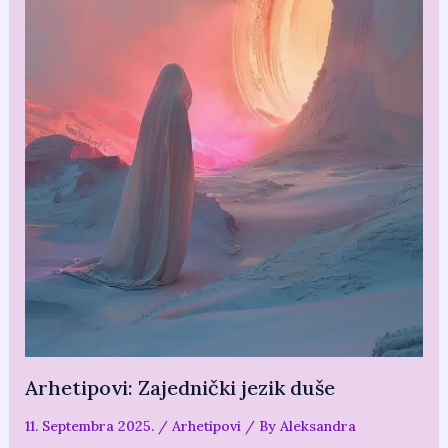
Arhetipovi: Zajednički jezik duše
11. Septembra 2025.
/
Arhetipovi
/ By
Aleksandra