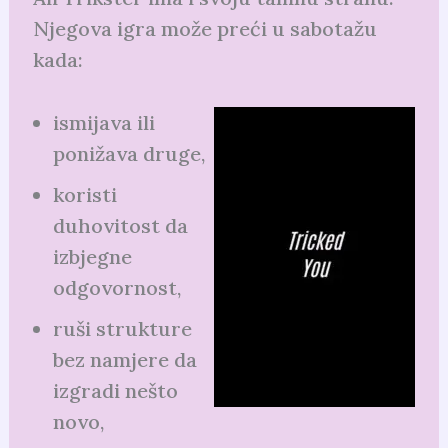
Njegova igra može preći u sabotažu
kada:
ismijava ili
ponižava druge,
koristi
duhovitost da
izbjegne
odgovornost,
ruši strukture
bez namjere da
izgradi nešto
novo,