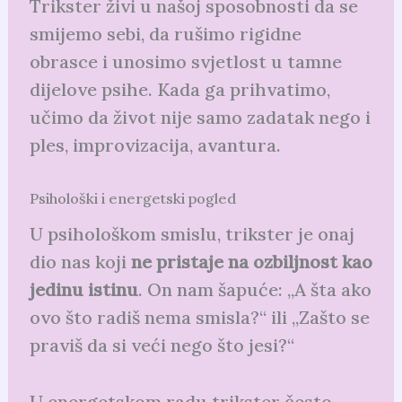
Trikster živi u našoj sposobnosti da se
smijemo sebi, da rušimo rigidne
obrasce i unosimo svjetlost u tamne
dijelove psihe. Kada ga prihvatimo,
učimo da život nije samo zadatak nego i
ples, improvizacija, avantura.
Psihološki i energetski pogled
U psihološkom smislu, trikster je onaj
dio nas koji
ne pristaje na ozbiljnost kao
jedinu istinu
. On nam šapuće: „A šta ako
ovo što radiš nema smisla?“ ili „Zašto se
praviš da si veći nego što jesi?“
U energetskom radu trikster često